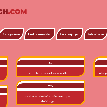
Categorieën
Link aanmelden
Link wijzigen
Adverteren
SE
September is national piano month!
Why you
WA
Wat doet een dakdekker in haarlem bij een
daklekkage