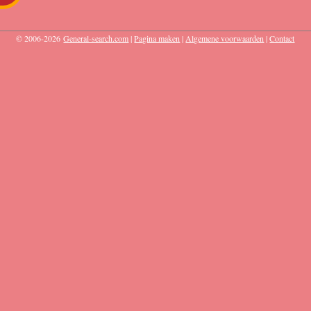
© 2006-2026
General-search.com
|
Pagina maken
|
Algemene voorwaarden
|
Contact