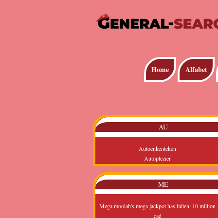
Home
Alfabet
AU
Autoenkenteken
Autoplezier
ME
Mega moolah's mega jackpot has fallen: 10 million
cad