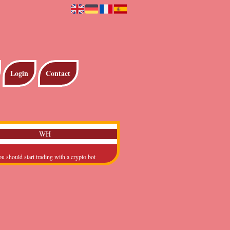
Login
Contact
WH
 should start trading with a crypto bot